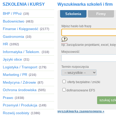
SZKOLENIA i KURSY
Wyszukiwarka szkoleń i firm
BHP / PPoż
(19)
Szkolenia
Firmy
Budownictwo
(463)
Wpisz hasło lub frazę
Finanse i Księgowość
(2177)
Gastronomia
(10)
HR
(1092)
np. zarządzanie projektami, excel, ks
Informatyka / Telekom.
Miejscowość
(318)
Języki obce
(31)
Logistyka / Transport
Termin rozpoczęcia
(179)
Marketing / PR
(216)
Medycyna / Zdrowie
oferty bezpłatne / zniżki
(87)
Ochrona środowiska
(505)
dofinansowane EFS
Prawo
(1938)
Przemysł / Produkcja
(149)
wyszukiwarka zaawansowana »
Rozwój osobisty
(1386)